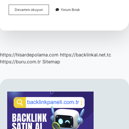
Bitirim
Devamını okuyun
Yorum Bırak
Kardeşler
Ne
Zaman
Çekildi
https://hisardepolama.com
https://backlinkal.net.tc
https://buru.com.tr
Sitemap
SIDEBAR