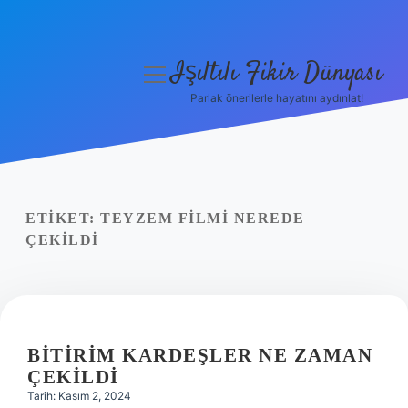
Işıltılı Fikir Dünyası
menüyü
aç
Parlak önerilerle hayatını aydınlat!
Gizlilik Politikası
Hakkımızda
Yasal Uyarı
ETIKET:
TEYZEM FILMI NEREDE
ÇEKILDI
BITIRIM KARDEŞLER NE ZAMAN
ÇEKILDI
Tarih: Kasım 2, 2024