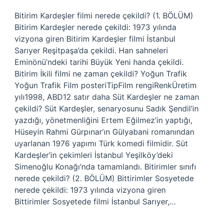
Bitirim Kardeşler filmi nerede çekildi? (1. BÖLÜM)
Bitirim Kardeşler nerede çekildi: 1973 yılında
vizyona giren Bitirim Kardeşler filmi İstanbul
Sarıyer Reşitpaşa’da çekildi. Han sahneleri
Eminönü’ndeki tarihi Büyük Yeni handa çekildi.
Bitirim İkili filmi ne zaman çekildi? Yoğun Trafik
Yoğun Trafik Film posteriTipFilm rengiRenkÜretim
yılı1998, ABD12 satır daha Süt Kardeşler ne zaman
çekildi? Süt Kardeşler, senaryosunu Sadık Şendil’in
yazdığı, yönetmenliğini Ertem Eğilmez’in yaptığı,
Hüseyin Rahmi Gürpınar’ın Gülyabani romanından
uyarlanan 1976 yapımı Türk komedi filmidir. Süt
Kardeşler’in çekimleri İstanbul Yeşilköy’deki
Simenoğlu Konağı’nda tamamlandı. Bitirimler sınıfı
nerede çekildi? (2. BÖLÜM) Bittirimler Sosyetede
nerede çekildi: 1973 yılında vizyona giren
Bittirimler Sosyetede filmi İstanbul Sarıyer,…