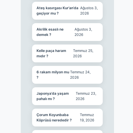
Ateş kasırgası Kur’an’da
Ağustos 3,
geçiyor mu ?
2026
Akrilik esaslı ne
Ağustos 3,
demek ?
2026
Kelle paça haram
Temmuz 25,
mıdır ?
2026
6 rakam milyon mu
Temmuz 24,
?
2026
Japonya’da yaşam
Temmuz 23,
pahalı mı ?
2026
Çorum Koyunbaba
Temmuz
Köprüsü nerededir ?
19, 2026