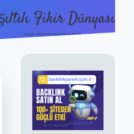
şıltılı Fikir Dünyası
Parlak önerilerle hayatını aydınlat!
ilbet canlı maç 
SIDEBAR