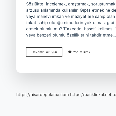
Sözlükte “incelemek, araştırmak, soruşturmak
arzusu anlamında kullanılır. Gıpta etmek ne d
veya manevi imkân ve meziyetlere sahip olan k
fakat sahip olduğu nimetlerin yok olması gibi 
etmek olumlu mu? Türkçede “haset” kelimesi “b
veya benzeri olumlu özelliklerini takdir etme,
Gıpta
Devamını okuyun
Yorum Bırak
Etmek
Hangi
Anlama
Gelir
https://hisardepolama.com
https://backlinkal.net.t