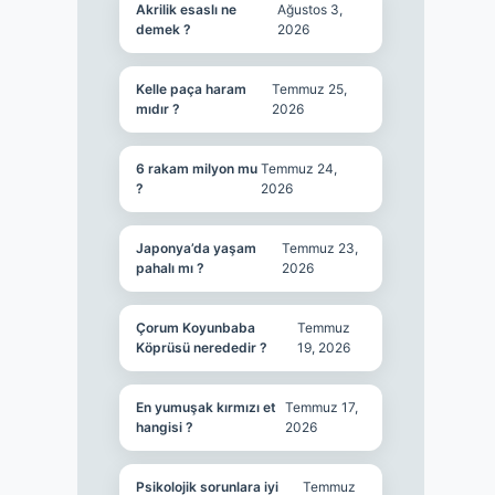
Akrilik esaslı ne
Ağustos 3,
demek ?
2026
Kelle paça haram
Temmuz 25,
mıdır ?
2026
6 rakam milyon mu
Temmuz 24,
?
2026
Japonya’da yaşam
Temmuz 23,
pahalı mı ?
2026
Çorum Koyunbaba
Temmuz
Köprüsü nerededir ?
19, 2026
En yumuşak kırmızı et
Temmuz 17,
hangisi ?
2026
Psikolojik sorunlara iyi
Temmuz