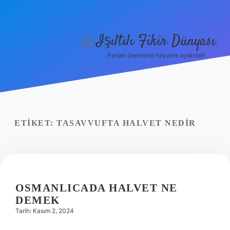
Işıltılı Fikir Dünyası
menüyü
aç
Parlak önerilerle hayatını aydınlat!
Gizlilik Politikası
Hakkımızda
Yasal Uyarı
ETIKET:
TASAVVUFTA HALVET NEDIR
OSMANLICADA HALVET NE
DEMEK
Tarih: Kasım 2, 2024