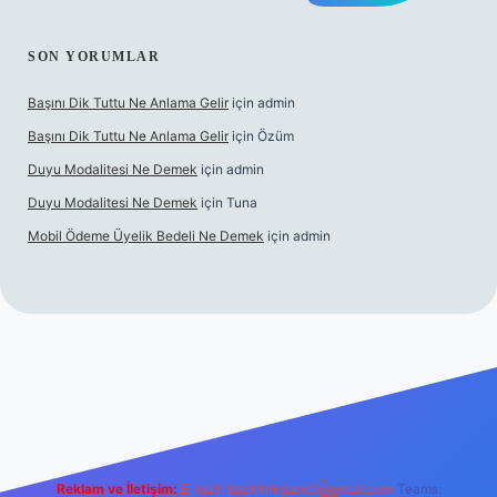
SON YORUMLAR
Başını Dik Tuttu Ne Anlama Gelir
için
admin
Başını Dik Tuttu Ne Anlama Gelir
için
Özüm
Duyu Modalitesi Ne Demek
için
admin
Duyu Modalitesi Ne Demek
için
Tuna
Mobil Ödeme Üyelik Bedeli Ne Demek
için
admin
canlı maç izle
Reklam ve İletişim:
E-mail:
backlinkpaneli@gmail.com
Teams: