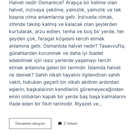
Halvet nedir Osmanlıca? Arapça bir kelime olan
halvet, inzivaya çekilme, yalnızlık, yalnızlık ve tek
başına olma anlamlarına gelir. İnzivada olmak,
zihinde takılıp kalmış ve kalacak olan şeylerden
kurtularak, arzu edilen, tenha ve boş bir yerde, her
şeyden çok, feragat köşesini tercih etmek
anlamına gelir. Osmanlıda halvet nedir? Tasavvufta,
günahlardan korunmak ve daha iyi ibadet
edebilmek için ıssız yerlerde yaşamayı tercih
etmek anlamına gelen bir terimdir. İslamda halvet
ne demek? Sahih nikah hayatını ilgilendiren sahih
vakit, hukuken geçerli bir nikah akdinin ardından
eşlerin, başkalarının kendilerini göremeyeceğinden
emin oldukları kapalı bir yerde baş başa kalmalarını
ifade eden bir fıkıh terimidir. Riyazet ve…
Osmanlıcada
Devamını okuyun
2 Yorum
Halvet
Ne