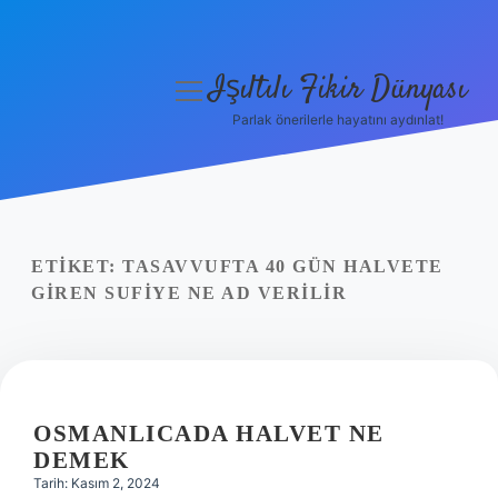
Işıltılı Fikir Dünyası
menüyü
aç
Parlak önerilerle hayatını aydınlat!
Gizlilik Politikası
Hakkımızda
Yasal Uyarı
ETIKET:
TASAVVUFTA 40 GÜN HALVETE
GIREN SUFIYE NE AD VERILIR
OSMANLICADA HALVET NE
DEMEK
Tarih: Kasım 2, 2024