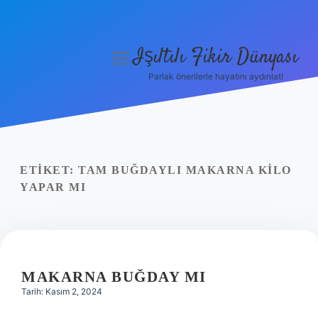
Işıltılı Fikir Dünyası
menüyü
aç
Parlak önerilerle hayatını aydınlat!
Gizlilik Politikası
Hakkımızda
Yasal Uyarı
ETIKET:
TAM BUĞDAYLI MAKARNA KILO
YAPAR MI
MAKARNA BUĞDAY MI
Tarih: Kasım 2, 2024