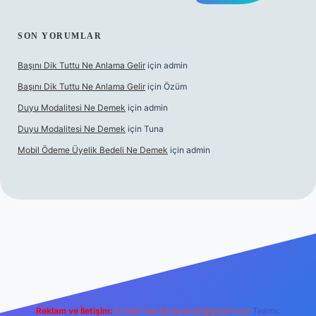
SON YORUMLAR
Başını Dik Tuttu Ne Anlama Gelir
için
admin
Başını Dik Tuttu Ne Anlama Gelir
için
Özüm
Duyu Modalitesi Ne Demek
için
admin
Duyu Modalitesi Ne Demek
için
Tuna
Mobil Ödeme Üyelik Bedeli Ne Demek
için
admin
canlı maç izle
Reklam ve İletişim:
E-mail:
backlinkpaneli@gmail.com
Teams: