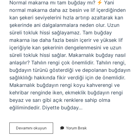
Normal makarna mı tam buğday mı?
Yani
normal makarna daha az besin ve lif içerdiğinden
kan şekeri seviyelerini hızla artırıp azaltarak kan
şekerinde ani dalgalanmalara neden olur. Uzun
süreli tokluk hissi sağlayamaz. Tam buğday
makarna ise daha fazla besin içerir ve yüksek lif
içeriğiyle kan şekerinin dengelenmesini ve uzun
süreli tokluk hissi sağlar. Makarnalık buğday nasıl
anlaşılır? Tahılın rengi çok önemlidir. Tahılın rengi,
buğdayın türünü gösterdiği ve depolanan buğdayın
sağlıklılığı hakkında fikir verdiği için de önemlidir.
Makarnalık buğdayın rengi koyu kahverengi ve
kehribar renginde iken, ekmeklik buğdayın rengi
beyaz ve sarı gibi açık renklere sahip olma
eğilimindedir. Diyette buğday…
Makarna
Devamını okuyun
Yorum Bırak
Buğday
Mı