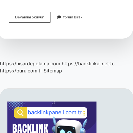
Pika
Devamını okuyun
Yorum Bırak
Hastalığı
Için
Hangi
Doktora
Gidilir
https://hisardepolama.com
https://backlinkal.net.tc
https://buru.com.tr
Sitemap
SIDEBAR