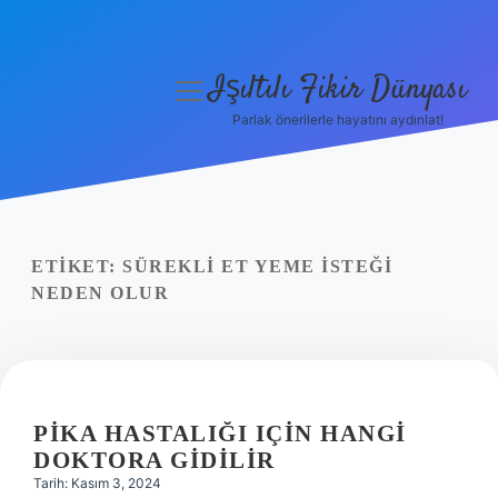
Işıltılı Fikir Dünyası
menüyü
aç
Parlak önerilerle hayatını aydınlat!
Gizlilik Politikası
Hakkımızda
Yasal Uyarı
ETIKET:
SÜREKLI ET YEME ISTEĞI
NEDEN OLUR
PIKA HASTALIĞI IÇIN HANGI
DOKTORA GIDILIR
Tarih: Kasım 3, 2024