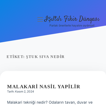
Işıltılı Fikir Dünyası
menüyü
aç
Parlak önerilerle hayatını aydınlat!
Gizlilik Politikası
Hakkımızda
Yasal Uyarı
ETIKET:
ŞTUK SIVA NEDIR
MALAKARI NASIL YAPILIR
Tarih: Kasım 2, 2024
Malakari tekniği nedir? Odaların tavan, duvar ve