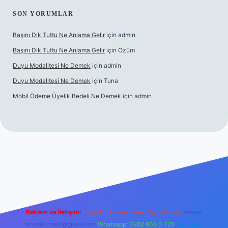
SON YORUMLAR
Başını Dik Tuttu Ne Anlama Gelir
için
admin
Başını Dik Tuttu Ne Anlama Gelir
için
Özüm
Duyu Modalitesi Ne Demek
için
admin
Duyu Modalitesi Ne Demek
için
Tuna
Mobil Ödeme Üyelik Bedeli Ne Demek
için
admin
canlı maç izle
Reklam ve İletişim:
E-mail:
backlinkpaneli@gmail.com
Teams:
forumhizmeti@gmail.com
Whatsapp: 0262 606 0 726
Telegram: