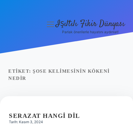
Işıltılı Fikir Dünyası
menüyü
aç
Parlak önerilerle hayatını aydınlat!
Gizlilik Politikası
Hakkımızda
Yasal Uyarı
ETIKET:
ŞOSE KELIMESININ KÖKENI
NEDIR
SERAZAT HANGI DIL
Tarih: Kasım 3, 2024