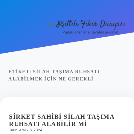
Işıltılı Fikir Dünyası
menüyü
aç
Parlak önerilerle hayatını aydınlat!
Gizlilik Politikası
Hakkımızda
Yasal Uyarı
ETIKET:
SILAH TAŞIMA RUHSATI
ALABILMEK IÇIN NE GEREKLI
ŞIRKET SAHIBI SILAH TAŞIMA
RUHSATI ALABILIR MI
Tarih: Aralık 6, 2024