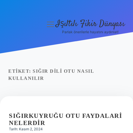
Işıltılı Fikir Dünyası
menüyü
aç
Parlak önerilerle hayatını aydınlat!
Gizlilik Politikası
Hakkımızda
Yasal Uyarı
ETIKET:
SIĞIR DILI OTU NASIL
KULLANILIR
SIĞIRKUYRUĞU OTU FAYDALARI
NELERDIR
Tarih: Kasım 2, 2024