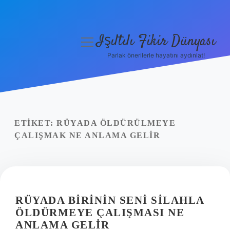
Işıltılı Fikir Dünyası
menüyü
aç
Parlak önerilerle hayatını aydınlat!
Gizlilik Politikası
Hakkımızda
Yasal Uyarı
ETIKET:
RÜYADA ÖLDÜRÜLMEYE
ÇALIŞMAK NE ANLAMA GELIR
RÜYADA BIRININ SENI SILAHLA
ÖLDÜRMEYE ÇALIŞMASI NE
ANLAMA GELIR