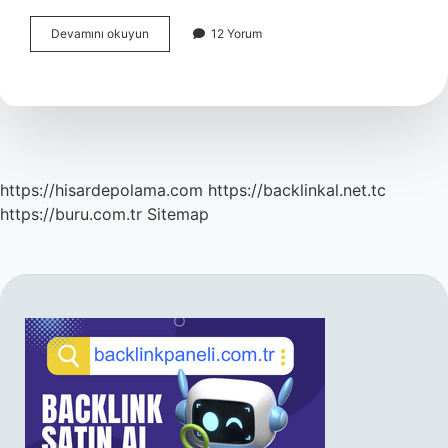
Rüyada
Devamını okuyun
12 Yorum
Birinin
Seni
Silahla
Öldürmeye
Çalışması
Ne
Anlama
Gelir
https://hisardepolama.com
https://backlinkal.net.tc
https://buru.com.tr
Sitemap
SIDEBAR