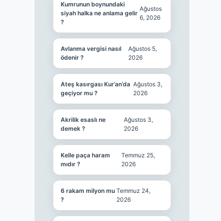
Kumrunun boynundaki
Ağustos
siyah halka ne anlama gelir
6, 2026
?
Avlanma vergisi nasıl
Ağustos 5,
ödenir ?
2026
Ateş kasırgası Kur’an’da
Ağustos 3,
geçiyor mu ?
2026
Akrilik esaslı ne
Ağustos 3,
demek ?
2026
Kelle paça haram
Temmuz 25,
mıdır ?
2026
6 rakam milyon mu
Temmuz 24,
?
2026