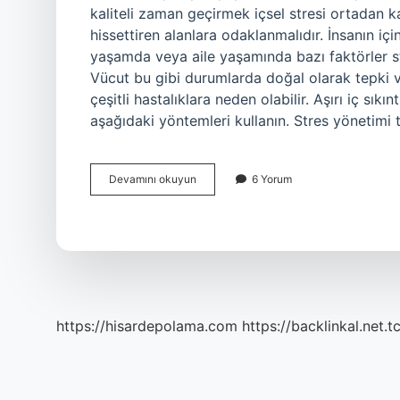
kaliteli zaman geçirmek içsel stresi ortadan ka
hissettiren alanlara odaklanmalıdır. İnsanın iç
yaşamda veya aile yaşamında bazı faktörler str
Vücut bu gibi durumlarda doğal olarak tepki ver
çeşitli hastalıklara neden olabilir. Aşırı iç sıkın
aşağıdaki yöntemleri kullanın. Stres yönetimi 
Yürek
Devamını okuyun
6 Yorum
Sıkıntısı
Nedir
https://hisardepolama.com
https://backlinkal.net.t