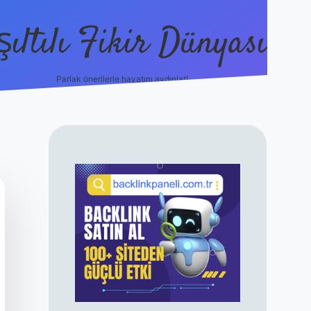
şıltılı Fikir Dünyası
Parlak önerilerle hayatını aydınlat!
SIDEBAR