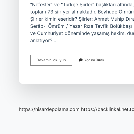
“Nefesler” ve “Türkçe Şiirler” başlıkları altın
toplam 73 şiir yer almaktadır. Beyhude Ömrü
Şiirler kimin eseridir? Şiirler: Ahmet Muhip D
Serâb-ı Ömrüm / Yazar Rıza Tevfik Bölükbaşı
ve Cumhuriyet döneminde yaşamış hekim, düş
anlatıyor?…
Ömrüm
Devamını okuyun
Yorum Bırak
Kimin
Eseridir
https://hisardepolama.com
https://backlinkal.net.t