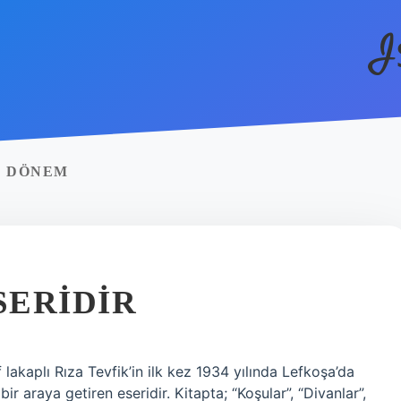
I
I DÖNEM
SERIDIR
akaplı Rıza Tevfik’in ilk kez 1934 yılında Lefkoşa’da
bir araya getiren eseridir. Kitapta; “Koşular”, “Divanlar”,