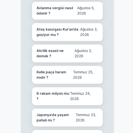
Avlanma vergisi nasıl
Ağustos 5,
ödenir ?
2026
Ateş kasırgası Kur’an’da
Ağustos 3,
geçiyor mu ?
2026
Akrilik esaslı ne
Ağustos 3,
demek ?
2026
Kelle paça haram
Temmuz 25,
mıdır ?
2026
6 rakam milyon mu
Temmuz 24,
?
2026
Japonya’da yaşam
Temmuz 23,
pahalı mı ?
2026