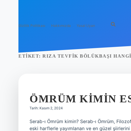
Gizlilik Politikası
Hakkımızda
Yasal Uyarı
ETIKET:
RIZA TEVFIK BÖLÜKBAŞI HANG
ÖMRÜM KIMIN E
Tarih: Kasım 2, 2024
Serab-ı Ömrüm kimin? Serab-ı Ömrüm, Filozof l
eski harflerle yayımlanan ve en güzel şiirlerini 