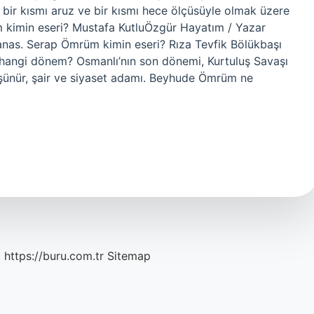
da, bir kısmı aruz ve bir kısmı hece ölçüsüyle olmak üzere
m kimin eseri? Mustafa KutluÖzgür Hayatım / Yazar
ıranas. Serap Ömrüm kimin eseri? Rıza Tevfik Bölükbaşı
 hangi dönem? Osmanlı’nın son dönemi, Kurtuluş Savaşı
ünür, şair ve siyaset adamı. Beyhude Ömrüm ne
c
https://buru.com.tr
Sitemap