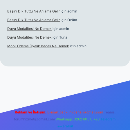
Başını Dik Tuttu Ne Anlama Gelir
için
admin
Başını Dik Tuttu Ne Anlama Gelir
için
Özüm
Duyu Modalitesi Ne Demek
için
admin
Duyu Modalitesi Ne Demek
için
Tuna
Mobil Ödeme Üyelik Bedeli Ne Demek
için
admin
canlı maç izle
Reklam ve İletişim:
E-mail:
backlinkpaneli@gmail.com
Teams:
forumhizmeti@gmail.com
Whatsapp: 0262 606 0 726
Telegram:
@karabul