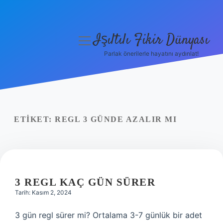
Işıltılı Fikir Dünyası
menüyü
aç
Parlak önerilerle hayatını aydınlat!
Gizlilik Politikası
Hakkımızda
Yasal Uyarı
ETIKET:
REGL 3 GÜNDE AZALIR MI
3 REGL KAÇ GÜN SÜRER
Tarih: Kasım 2, 2024
3 gün regl sürer mi? Ortalama 3-7 günlük bir adet