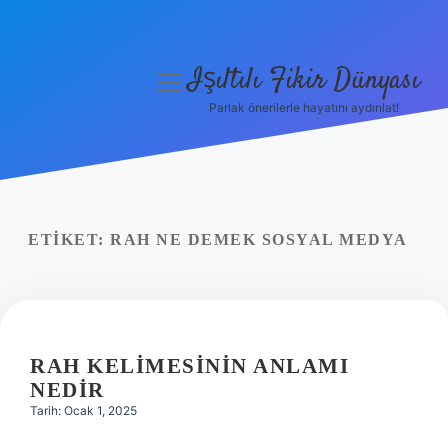
Işıltılı Fikir Dünyası
menüyü
aç
Parlak önerilerle hayatını aydınlat!
Gizlilik Politikası
Hakkımızda
Yasal Uyarı
ETIKET:
RAH NE DEMEK SOSYAL MEDYA
RAH KELIMESININ ANLAMI
NEDIR
Tarih: Ocak 1, 2025