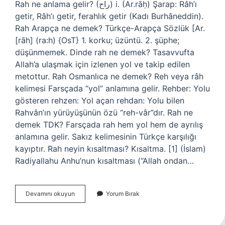
Rah ne anlama gelir? (ﺭﺍﺡ) i. (Ar.rāḥ) Şarap: Râh’ı
getir, Râh’ı getir, ferahlık getir (Kadı Burhâneddin).
Rah Arapça ne demek? Türkçe-Arapça Sözlük [Ar.
[rāh] (ra:h) {OsT} 1. korku; üzüntü. 2. şüphe;
düşünmemek. Dinde rah ne demek? Tasavvufta
Allah’a ulaşmak için izlenen yol ve takip edilen
metottur. Rah Osmanlıca ne demek? Reh veya râh
kelimesi Farsçada “yol” anlamına gelir. Rehber: Yolu
gösteren rehzen: Yol açan rehdan: Yolu bilen
Rahvân’ın yürüyüşünün özü “reh-vâr”dır. Rah ne
demek TDK? Farsçada rah hem yol hem de ayrılış
anlamına gelir. Sakız kelimesinin Türkçe karşılığı
kayıptır. Rah neyin kısaltması? Kısaltma. [1] (İslam)
Radiyallahu Anhu’nun kısaltması (“Allah ondan…
Rah
Devamını okuyun
Yorum Bırak
Kelimesinin
Anlamı
Nedir