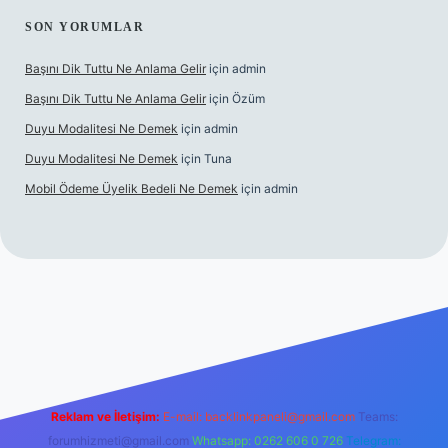
SON YORUMLAR
Başını Dik Tuttu Ne Anlama Gelir
için
admin
Başını Dik Tuttu Ne Anlama Gelir
için
Özüm
Duyu Modalitesi Ne Demek
için
admin
Duyu Modalitesi Ne Demek
için
Tuna
Mobil Ödeme Üyelik Bedeli Ne Demek
için
admin
canlı maç izle
Reklam ve İletişim:
E-mail:
backlinkpaneli@gmail.com
Teams:
forumhizmeti@gmail.com
Whatsapp: 0262 606 0 726
Telegram: