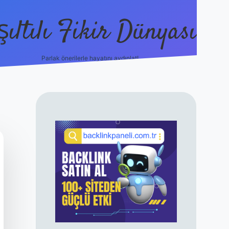
şıltılı Fikir Dünyası
Parlak önerilerle hayatını aydınlat!
ilbet canlı maç 
SIDEBAR