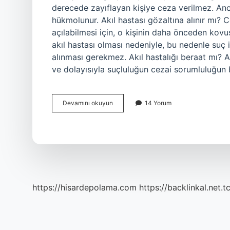
derecede zayıflayan kişiye ceza verilmez. Anca
hükmolunur. Akıl hastası gözaltına alınır mı?
açılabilmesi için, o kişinin daha önceden kovu
akıl hastası olması nedeniyle, bu nedenle suç
alınması gerekmez. Akıl hastalığı beraat mı? A
ve dolayısıyla suçluluğun cezai sorumluluğun b
Akıl
Devamını okuyun
14 Yorum
Hastası
Tutuklanabilir
Mi
https://hisardepolama.com
https://backlinkal.net.t