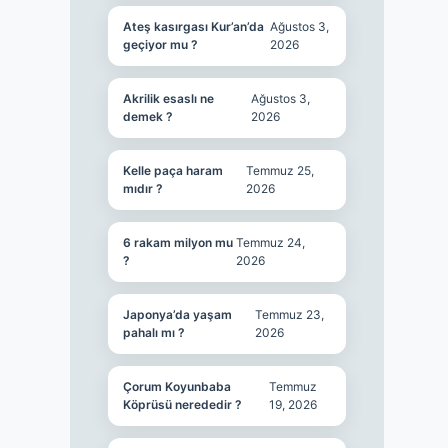
Ateş kasırgası Kur’an’da
Ağustos 3,
geçiyor mu ?
2026
Akrilik esaslı ne
Ağustos 3,
demek ?
2026
Kelle paça haram
Temmuz 25,
mıdır ?
2026
6 rakam milyon mu
Temmuz 24,
?
2026
Japonya’da yaşam
Temmuz 23,
pahalı mı ?
2026
Çorum Koyunbaba
Temmuz
Köprüsü nerededir ?
19, 2026