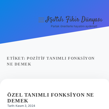
Işıltılı Fikir Dünyası
menüyü
aç
Parlak önerilerle hayatını aydınlat!
Gizlilik Politikası
Hakkımızda
Yasal Uyarı
ETIKET:
POZITIF TANIMLI FONKSIYON
NE DEMEK
ÖZEL TANIMLI FONKSIYON NE
DEMEK
Tarih: Kasım 3, 2024