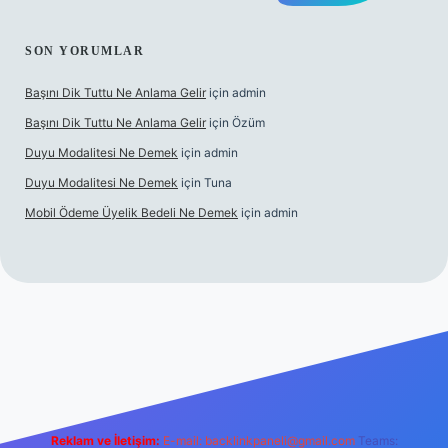
SON YORUMLAR
Başını Dik Tuttu Ne Anlama Gelir
için
admin
Başını Dik Tuttu Ne Anlama Gelir
için
Özüm
Duyu Modalitesi Ne Demek
için
admin
Duyu Modalitesi Ne Demek
için
Tuna
Mobil Ödeme Üyelik Bedeli Ne Demek
için
admin
 canlı maç izle
Reklam ve İletişim:
E-mail:
backlinkpaneli@gmail.com
Teams: