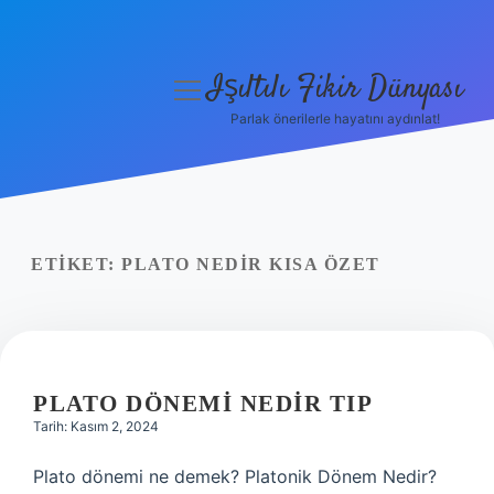
Işıltılı Fikir Dünyası
menüyü
aç
Parlak önerilerle hayatını aydınlat!
Gizlilik Politikası
Hakkımızda
Yasal Uyarı
ETIKET:
PLATO NEDIR KISA ÖZET
PLATO DÖNEMI NEDIR TIP
Tarih: Kasım 2, 2024
Plato dönemi ne demek? Platonik Dönem Nedir?