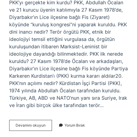
PKK’yı gerçekte kim kurdu? PKK, Abdullah Öcalan
ve 21 kurucu üyenin katılımıyla 27 Kasım 1978’de,
Diyarbakır’ın Lice ilçesine bağlı Fis (Ziyaret)
köyünde “kuruluş kongresi”ni yaparak kuruldu. PKK
dini inancı nedir? Terör örgütü PKK, etnik bir
ideolojiyi temsil ettiğini vurgulasa da, örgütün
kuruluşundan itibaren Marksist-Leninist bir
ideolojiye dayandığı bilinmektedir. PKK ilk nerede
kuruldu? 27 Kasım 1978’de Öcalan ve arkadaşları,
Diyarbakır’ın Lice ilçesine bağlı Fis köyünde Partiya
Karkeren Kurdistan’ı (PKK) kurma kararı aldılar20.
PKK’nın açılımı nedir? Kürdistan İşçi Partisi (PKK),
1974 yılında Abdullah Öcalan tarafından kuruldu.
Türkiye, AB, ABD ve NATO’nun yanı sıra Suriye, Irak
ve İran gibi birçok ülke tarafından terör…
Pkk
Devamını okuyun
Yorum Bırak
Hangi
Milletten