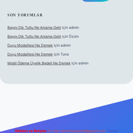
SON YORUMLAR
Başını Dik Tuttu Ne Anlama Gelir
için
admin
Başını Dik Tuttu Ne Anlama Gelir
için
Özüm
Duyu Modalitesi Ne Demek
için
admin
Duyu Modalitesi Ne Demek
için
Tuna
Mobil Ödeme Üyelik Bedeli Ne Demek
için
admin
et canlı maç izle
Reklam ve İletişim:
E-mail:
backlinkpaneli@gmail.com
Teams: