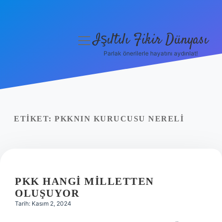
Işıltılı Fikir Dünyası
menüyü
aç
Parlak önerilerle hayatını aydınlat!
Gizlilik Politikası
Hakkımızda
Yasal Uyarı
ETIKET:
PKKNIN KURUCUSU NERELI
PKK HANGI MILLETTEN
OLUŞUYOR
Tarih: Kasım 2, 2024