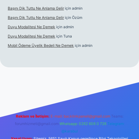
Başını Dik Tuttu Ne Anlama Gelir
için
admin
Başını Dik Tuttu Ne Anlama Gelir
için
Özüm
Duyu Modalitesi Ne Demek
için
admin
Duyu Modalitesi Ne Demek
için
Tuna
Mobil Ödeme Üyelik Bedeli Ne Demek
için
admin
canlı maç izle
Reklam ve İletişim:
E-mail:
backlinkpaneli@gmail.com
Teams:
forumhizmeti@gmail.com
Whatsapp: 0262 606 0 726
Telegram:
@karabul
Yasal Uyarı:
Sitemiz, 5651 Sayılı Kanun gereğince Bilgi Teknolojileri