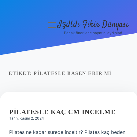
Işıltılı Fikir Dünyası
menüyü
aç
Parlak önerilerle hayatını aydınlat!
Gizlilik Politikası
Hakkımızda
Yasal Uyarı
ETIKET:
PILATESLE BASEN ERIR MI
PILATESLE KAÇ CM INCELME
Tarih: Kasım 2, 2024
Pilates ne kadar sürede inceltir? Pilates kaç beden