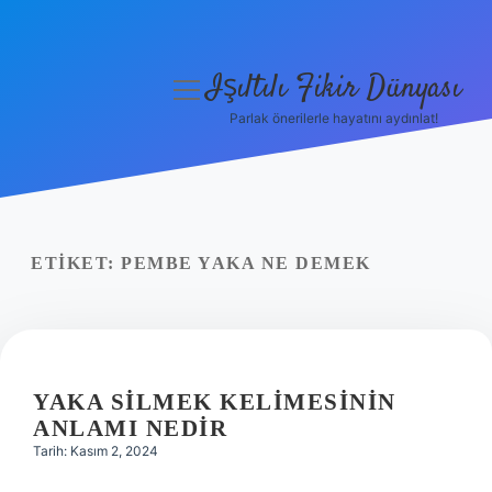
Işıltılı Fikir Dünyası
menüyü
aç
Parlak önerilerle hayatını aydınlat!
Gizlilik Politikası
Hakkımızda
Yasal Uyarı
ETIKET:
PEMBE YAKA NE DEMEK
YAKA SILMEK KELIMESININ
ANLAMI NEDIR
Tarih: Kasım 2, 2024