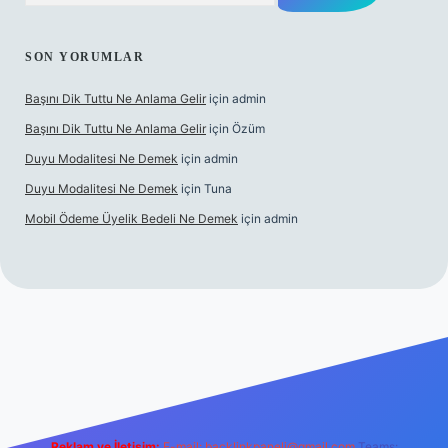
SON YORUMLAR
Başını Dik Tuttu Ne Anlama Gelir
için
admin
Başını Dik Tuttu Ne Anlama Gelir
için
Özüm
Duyu Modalitesi Ne Demek
için
admin
Duyu Modalitesi Ne Demek
için
Tuna
Mobil Ödeme Üyelik Bedeli Ne Demek
için
admin
canlı maç izle
Reklam ve İletişim:
E-mail:
backlinkpaneli@gmail.com
Teams: