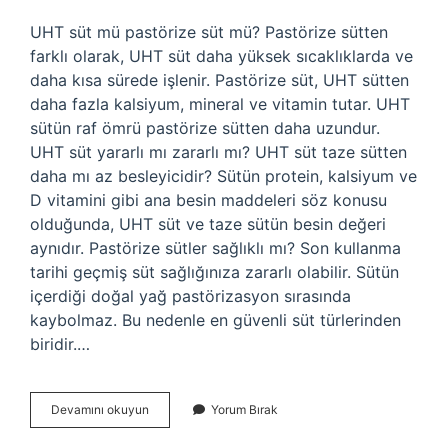
UHT süt mü pastörize süt mü? Pastörize sütten
farklı olarak, UHT süt daha yüksek sıcaklıklarda ve
daha kısa sürede işlenir. Pastörize süt, UHT sütten
daha fazla kalsiyum, mineral ve vitamin tutar. UHT
sütün raf ömrü pastörize sütten daha uzundur.
UHT süt yararlı mı zararlı mı? UHT süt taze sütten
daha mı az besleyicidir? Sütün protein, kalsiyum ve
D vitamini gibi ana besin maddeleri söz konusu
olduğunda, UHT süt ve taze sütün besin değeri
aynıdır. Pastörize sütler sağlıklı mı? Son kullanma
tarihi geçmiş süt sağlığınıza zararlı olabilir. Sütün
içerdiği doğal yağ pastörizasyon sırasında
kaybolmaz. Bu nedenle en güvenli süt türlerinden
biridir.…
Pastörize
Devamını okuyun
Yorum Bırak
Süt
Mü