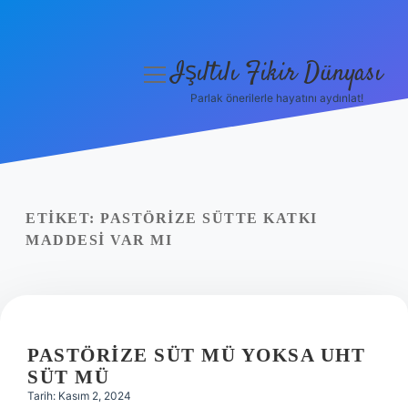
Işıltılı Fikir Dünyası
menüyü
aç
Parlak önerilerle hayatını aydınlat!
Gizlilik Politikası
Hakkımızda
Yasal Uyarı
ETIKET:
PASTÖRIZE SÜTTE KATKI
MADDESI VAR MI
PASTÖRIZE SÜT MÜ YOKSA UHT
SÜT MÜ
Tarih: Kasım 2, 2024