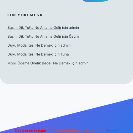
SON YORUMLAR
Başını Dik Tuttu Ne Anlama Gelir
için
admin
Başını Dik Tuttu Ne Anlama Gelir
için
Özüm
Duyu Modalitesi Ne Demek
için
admin
Duyu Modalitesi Ne Demek
için
Tuna
Mobil Ödeme Üyelik Bedeli Ne Demek
için
admin
canlı maç izle
Reklam ve İletişim:
E-mail:
backlinkpaneli@gmail.com
Teams: