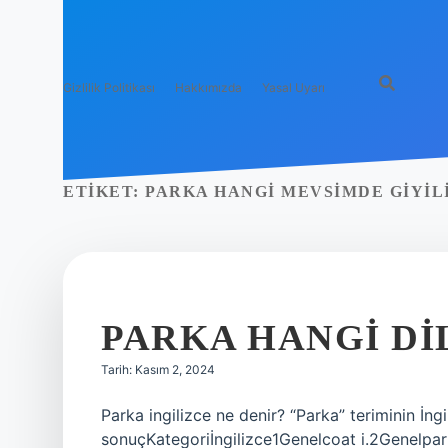
Gizlilik Politikası
Hakkımızda
Yasal Uyarı
ETIKET:
PARKA HANGI MEVSIMDE GIYIL
PARKA HANGI DI
Tarih: Kasım 2, 2024
Parka ingilizce ne denir? “Parka” teriminin İng
sonuçKategoriİngilizce1Genelcoat i.2Genelpark