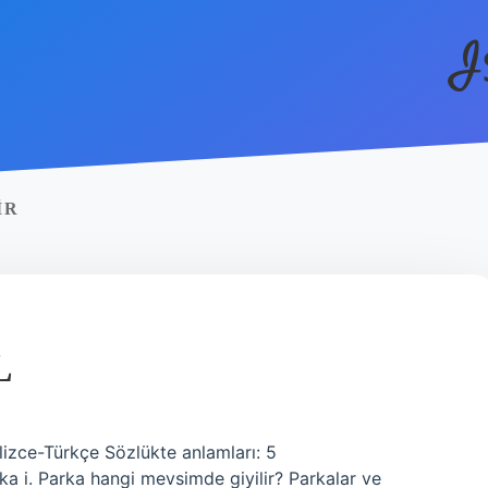
I
IR
L
ilizce-Türkçe Sözlükte anlamları: 5
a i. Parka hangi mevsimde giyilir? Parkalar ve