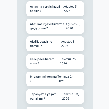
Avlanma vergisi nasıl
Ağustos 5,
ödenir ?
2026
Ateş kasırgası Kur’an’da
Ağustos 3,
geçiyor mu ?
2026
Akrilik esaslı ne
Ağustos 3,
demek ?
2026
Kelle paça haram
Temmuz 25,
mıdır ?
2026
6 rakam milyon mu
Temmuz 24,
?
2026
Japonya’da yaşam
Temmuz 23,
pahalı mı ?
2026