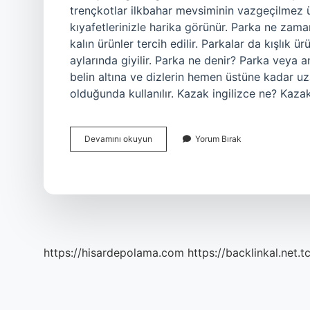
trençkotlar ilkbahar mevsiminin vazgeçilmez ü
kıyafetlerinizle harika görünür. Parka ne za
kalın ürünler tercih edilir. Parkalar da kışlık 
aylarında giyilir. Parka ne denir? Parka veya a
belin altına ve dizlerin hemen üstüne kadar uz
olduğunda kullanılır. Kazak ingilizce ne? Kaz
Parka
Devamını okuyun
Yorum Bırak
Hangi
Dil
https://hisardepolama.com
https://backlinkal.net.t