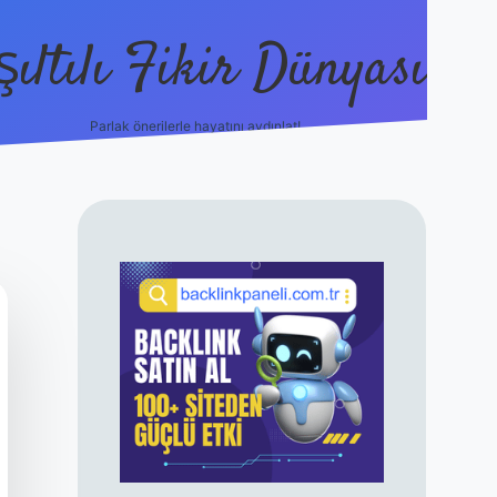
şıltılı Fikir Dünyası
Parlak önerilerle hayatını aydınlat!
ilbet canlı maç 
SIDEBAR