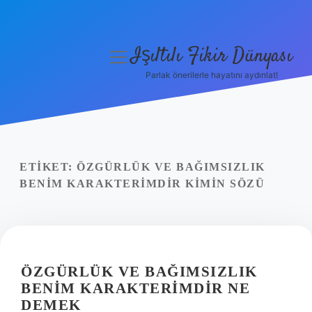
Işıltılı Fikir Dünyası
menüyü
aç
Parlak önerilerle hayatını aydınlat!
Gizlilik Politikası
Hakkımızda
Yasal Uyarı
ETIKET:
ÖZGÜRLÜK VE BAĞIMSIZLIK
BENIM KARAKTERIMDIR KIMIN SÖZÜ
ÖZGÜRLÜK VE BAĞIMSIZLIK
BENIM KARAKTERIMDIR NE
DEMEK