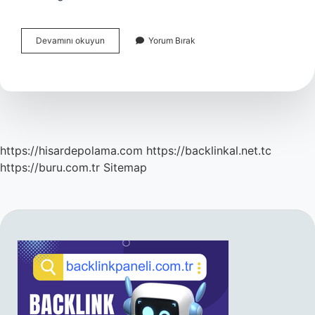
Özgürlük
Devamını okuyun
Yorum Bırak
Ve
Bağımsızlık
Benim
Karakterimdir
Ne
Demek
https://hisardepolama.com
https://backlinkal.net.tc
https://buru.com.tr
Sitemap
SIDEBAR