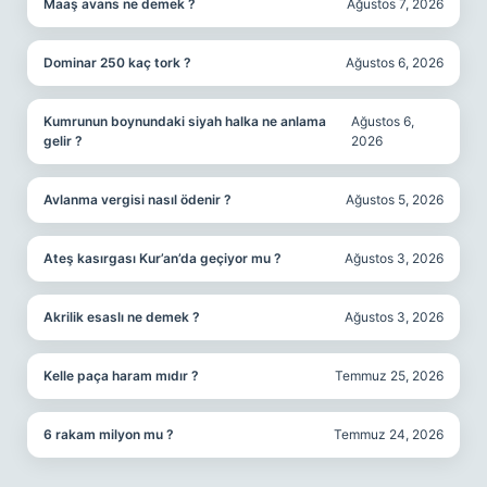
Maaş avans ne demek ?
Ağustos 7, 2026
Dominar 250 kaç tork ?
Ağustos 6, 2026
Kumrunun boynundaki siyah halka ne anlama
Ağustos 6,
gelir ?
2026
Avlanma vergisi nasıl ödenir ?
Ağustos 5, 2026
Ateş kasırgası Kur’an’da geçiyor mu ?
Ağustos 3, 2026
Akrilik esaslı ne demek ?
Ağustos 3, 2026
Kelle paça haram mıdır ?
Temmuz 25, 2026
6 rakam milyon mu ?
Temmuz 24, 2026