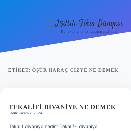
Işıltılı Fikir Dünyası
menüyü
aç
Parlak önerilerle hayatını aydınlat!
Gizlilik Politikası
Hakkımızda
Yasal Uyarı
ETIKET:
ÖŞÜR HARAÇ CIZYE NE DEMEK
TEKALIFI DIVANIYE NE DEMEK
Tarih: Kasım 2, 2024
Tekalif divaniye nedir? Tekalif-i divaniye: