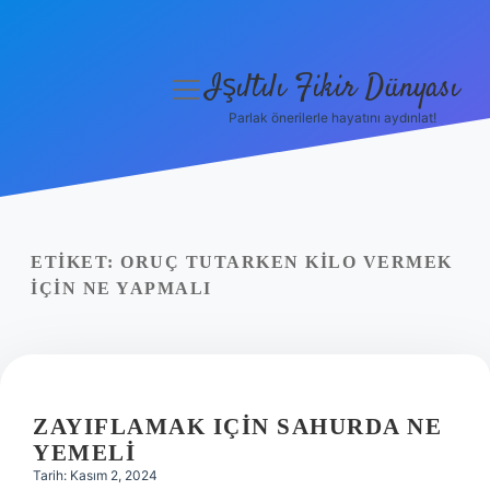
Işıltılı Fikir Dünyası
menüyü
aç
Parlak önerilerle hayatını aydınlat!
Gizlilik Politikası
Hakkımızda
Yasal Uyarı
ETIKET:
ORUÇ TUTARKEN KILO VERMEK
IÇIN NE YAPMALI
ZAYIFLAMAK IÇIN SAHURDA NE
YEMELI
Tarih: Kasım 2, 2024