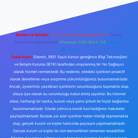
t canlı maç izle
Reklam ve İletişim:
E-mail:
backlinkpaneli@gmail.com
Teams:
forumhizmeti@gmail.com
Whatsapp: 0262 606 0 726
Telegram:
@karabul
Yasal Uyarı:
Sitemiz, 5651 Sayılı Kanun gereğince Bilgi Teknolojileri
ve İletişim Kurumu (BTK) tarafından onaylanmış bir Yer Sağlayıcı
olarak hizmet vermektedir. Bu nedenle, sitedeki içerikleri proaktif
olarak denetleme veya araştırma yükümlülüğümüz bulunmamaktadır.
Ancak, üyelerimiz yazdıkları içeriklerin sorumluluğunu taşımakta olup,
siteye üye olarak bu sorumluluğu kabul etmiş sayılırlar. Bu internet
sitesi, herhangi bir marka, kurum veya şahıs şirketi ile hiçbir bağlantısı
bulunmamaktadır. Sitede yalnızca kendi hazırladığımız makaleler
paylaşılmaktadır. Burada yer alan içerikler haber niteliği taşımamakta
olup, gerçek kurum ve kişiler hakkında paylaşım yapılmamaktadır.
Gerçek kurum ve kişiler ile isim benzerlikleri tamamen tesadüfidir.