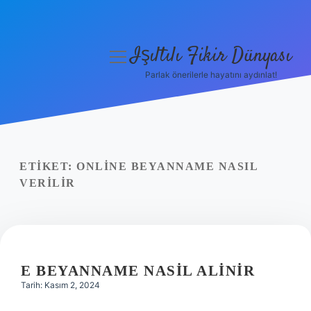
Işıltılı Fikir Dünyası
menüyü
aç
Parlak önerilerle hayatını aydınlat!
Gizlilik Politikası
Hakkımızda
Yasal Uyarı
ETIKET:
ONLINE BEYANNAME NASIL
VERILIR
E BEYANNAME NASIL ALINIR
Tarih: Kasım 2, 2024