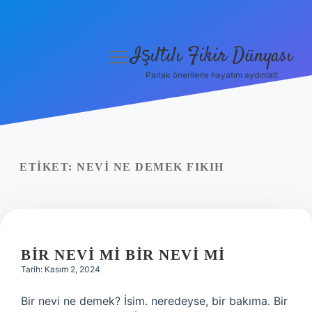
Işıltılı Fikir Dünyası
menüyü
aç
Parlak önerilerle hayatını aydınlat!
Gizlilik Politikası
Hakkımızda
Yasal Uyarı
ETIKET:
NEVI NE DEMEK FIKIH
BIR NEVI MI BIR NEVI MI
Tarih: Kasım 2, 2024
Bir nevi ne demek? İsim. neredeyse, bir bakıma. Bir