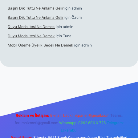
Başını Dik Tuttu Ne Anlama Gelir
için
admin
Başını Dik Tuttu Ne Anlama Gelir
için
Özüm
Duyu Modalitesi Ne Demek
için
admin
Duyu Modalitesi Ne Demek
için
Tuna
Mobil Ödeme Üyelik Bedeli Ne Demek
için
admin
canlı maç izle
Reklam ve İletişim:
E-mail:
backlinkpaneli@gmail.com
Teams:
forumhizmeti@gmail.com
Whatsapp: 0262 606 0 726
Telegram:
@karabul
Yasal Uyarı:
Sitemiz, 5651 Sayılı Kanun gereğince Bilgi Teknolojileri