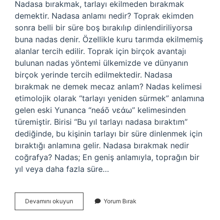
Nadasa bırakmak, tarlayı ekilmeden bırakmak
demektir. Nadasa anlamı nedir? Toprak ekimden
sonra belli bir süre boş bırakılıp dinlendiriliyorsa
buna nadas denir. Özellikle kuru tarımda ekilmemiş
alanlar tercih edilir. Toprak için birçok avantajı
bulunan nadas yöntemi ülkemizde ve dünyanın
birçok yerinde tercih edilmektedir. Nadasa
bırakmak ne demek mecaz anlam? Nadas kelimesi
etimolojik olarak “tarlayı yeniden sürmek” anlamına
gelen eski Yunanca “neáō νεάω” kelimesinden
türemiştir. Birisi “Bu yıl tarlayı nadasa bıraktım”
dediğinde, bu kişinin tarlayı bir süre dinlenmek için
bıraktığı anlamına gelir. Nadasa bırakmak nedir
coğrafya? Nadas; En geniş anlamıyla, toprağın bir
yıl veya daha fazla süre…
Nadasa
Devamını okuyun
Yorum Bırak
Yatırmak
Ne