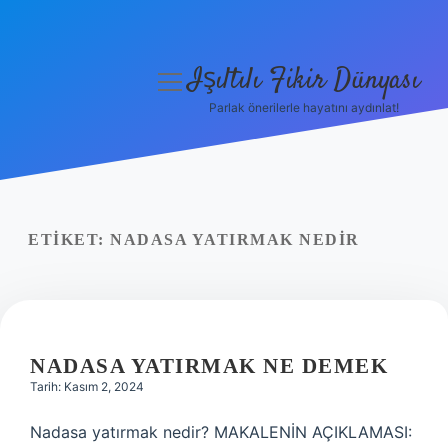
Işıltılı Fikir Dünyası
menüyü
aç
Parlak önerilerle hayatını aydınlat!
Gizlilik Politikası
Hakkımızda
Yasal Uyarı
ETIKET:
NADASA YATIRMAK NEDIR
NADASA YATIRMAK NE DEMEK
Tarih: Kasım 2, 2024
Nadasa yatırmak nedir? MAKALENİN AÇIKLAMASI: