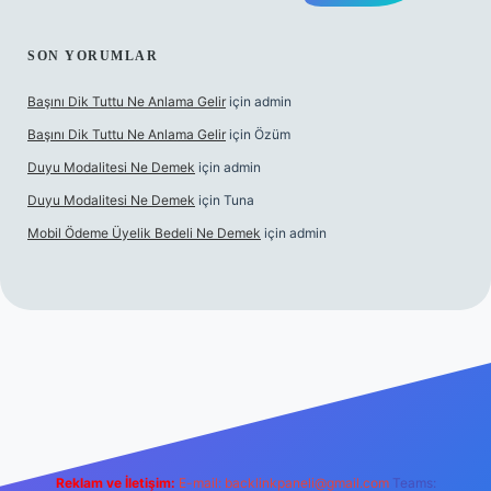
SON YORUMLAR
Başını Dik Tuttu Ne Anlama Gelir
için
admin
Başını Dik Tuttu Ne Anlama Gelir
için
Özüm
Duyu Modalitesi Ne Demek
için
admin
Duyu Modalitesi Ne Demek
için
Tuna
Mobil Ödeme Üyelik Bedeli Ne Demek
için
admin
canlı maç izle
Reklam ve İletişim:
E-mail:
backlinkpaneli@gmail.com
Teams: