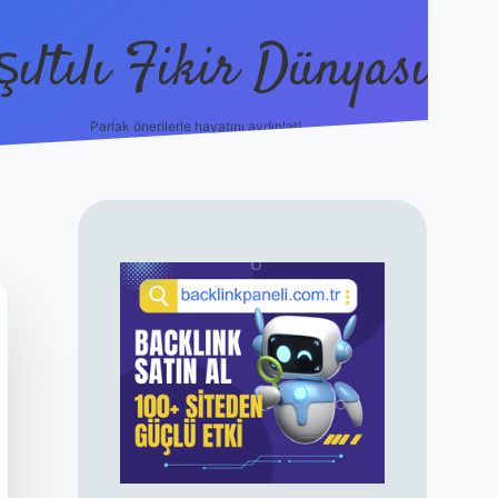
şıltılı Fikir Dünyası
Parlak önerilerle hayatını aydınlat!
ilbet canlı maç 
SIDEBAR