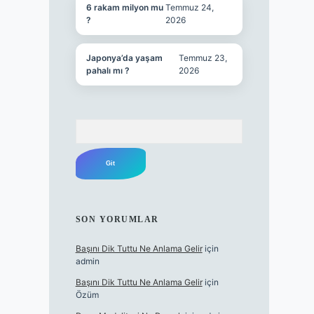
6 rakam milyon mu
Temmuz 24,
?
2026
Japonya’da yaşam
Temmuz 23,
pahalı mı ?
2026
Arama
SON YORUMLAR
Başını Dik Tuttu Ne Anlama Gelir
için
admin
Başını Dik Tuttu Ne Anlama Gelir
için
Özüm