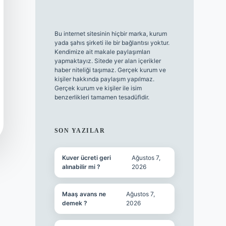
Bu internet sitesinin hiçbir marka, kurum
yada şahıs şirketi ile bir bağlantısı yoktur.
Kendimize ait makale paylaşımları
yapmaktayız. Sitede yer alan içerikler
haber niteliği taşımaz. Gerçek kurum ve
kişiler hakkında paylaşım yapılmaz.
Gerçek kurum ve kişiler ile isim
benzerlikleri tamamen tesadüfidir.
SON YAZILAR
Kuver ücreti geri
Ağustos 7,
alınabilir mi ?
2026
Maaş avans ne
Ağustos 7,
demek ?
2026