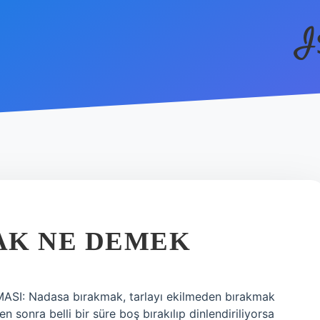
I
AK NE DEMEK
SI: Nadasa bırakmak, tarlayı ekilmeden bırakmak
sonra belli bir süre boş bırakılıp dinlendiriliyorsa