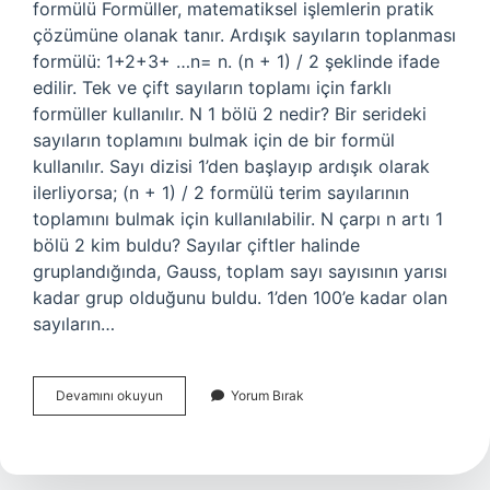
formülü Formüller, matematiksel işlemlerin pratik
çözümüne olanak tanır. Ardışık sayıların toplanması
formülü: 1+2+3+ …n= n. (n + 1) / 2 şeklinde ifade
edilir. Tek ve çift sayıların toplamı için farklı
formüller kullanılır. N 1 bölü 2 nedir? Bir serideki
sayıların toplamını bulmak için de bir formül
kullanılır. Sayı dizisi 1’den başlayıp ardışık olarak
ilerliyorsa; (n + 1) / 2 formülü terim sayılarının
toplamını bulmak için kullanılabilir. N çarpı n artı 1
bölü 2 kim buldu? Sayılar çiftler halinde
gruplandığında, Gauss, toplam sayı sayısının yarısı
kadar grup olduğunu buldu. 1’den 100’e kadar olan
sayıların…
N
Devamını okuyun
Yorum Bırak
N
1
2
Neyi