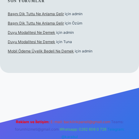
SON YORUMLAR
Başını Dik Tuttu Ne Anlama Gelir
için
admin
Başını Dik Tuttu Ne Anlama Gelir
için
Özüm
Duyu Modalitesi Ne Demek
için
admin
Duyu Modalitesi Ne Demek
için
Tuna
Mobil Ödeme Üyelik Bedeli Ne Demek
için
admin
canlı maç izle
Reklam ve İletişim:
E-mail:
backlinkpaneli@gmail.com
Teams:
forumhizmeti@gmail.com
Whatsapp: 0262 606 0 726
Telegram:
@karabul