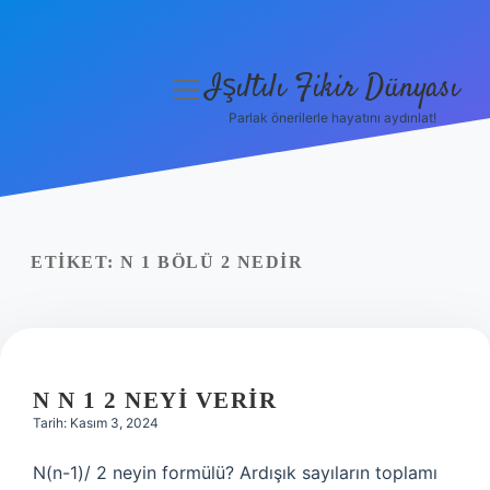
Işıltılı Fikir Dünyası
menüyü
aç
Parlak önerilerle hayatını aydınlat!
Gizlilik Politikası
Hakkımızda
Yasal Uyarı
ETIKET:
N 1 BÖLÜ 2 NEDIR
N N 1 2 NEYI VERIR
Tarih: Kasım 3, 2024
N(n-1)/ 2 neyin formülü? Ardışık sayıların toplamı