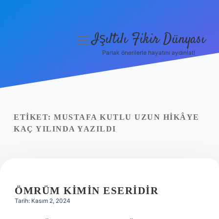
Işıltılı Fikir Dünyası
menüyü
aç
Parlak önerilerle hayatını aydınlat!
Gizlilik Politikası
Hakkımızda
Yasal Uyarı
ETIKET:
MUSTAFA KUTLU UZUN HIKÂYE
KAÇ YILINDA YAZILDI
ÖMRÜM KIMIN ESERIDIR
Tarih: Kasım 2, 2024