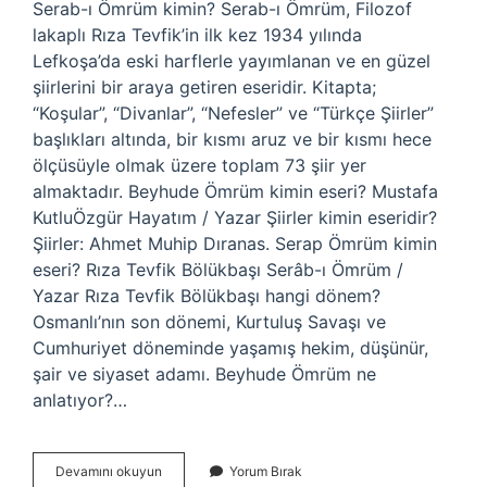
Serab-ı Ömrüm kimin? Serab-ı Ömrüm, Filozof
lakaplı Rıza Tevfik’in ilk kez 1934 yılında
Lefkoşa’da eski harflerle yayımlanan ve en güzel
şiirlerini bir araya getiren eseridir. Kitapta;
“Koşular”, “Divanlar”, “Nefesler” ve “Türkçe Şiirler”
başlıkları altında, bir kısmı aruz ve bir kısmı hece
ölçüsüyle olmak üzere toplam 73 şiir yer
almaktadır. Beyhude Ömrüm kimin eseri? Mustafa
KutluÖzgür Hayatım / Yazar Şiirler kimin eseridir?
Şiirler: Ahmet Muhip Dıranas. Serap Ömrüm kimin
eseri? Rıza Tevfik Bölükbaşı Serâb-ı Ömrüm /
Yazar Rıza Tevfik Bölükbaşı hangi dönem?
Osmanlı’nın son dönemi, Kurtuluş Savaşı ve
Cumhuriyet döneminde yaşamış hekim, düşünür,
şair ve siyaset adamı. Beyhude Ömrüm ne
anlatıyor?…
Ömrüm
Devamını okuyun
Yorum Bırak