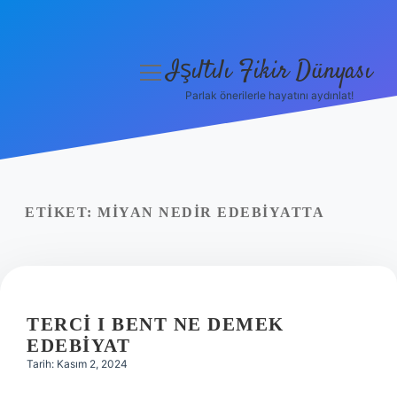
Işıltılı Fikir Dünyası
menüyü
aç
Parlak önerilerle hayatını aydınlat!
Gizlilik Politikası
Hakkımızda
Yasal Uyarı
ETIKET:
MIYAN NEDIR EDEBIYATTA
TERCI I BENT NE DEMEK
EDEBIYAT
Tarih: Kasım 2, 2024