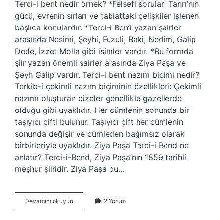
Terci-i bent nedir örnek? *Felsefi sorular; Tanrı’nın
gücü, evrenin sırları ve tabiattaki çelişkiler işlenen
başlıca konulardır. *Terci-i Ben’i yazan şairler
arasında Nesimi, Şeyhi, Fuzuli, Baki, Nedim, Galip
Dede, İzzet Molla gibi isimler vardır. *Bu formda
şiir yazan önemli şairler arasında Ziya Paşa ve
Şeyh Galip vardır. Terci-i bent nazım biçimi nedir?
Terkib-i çekimli nazım biçiminin özellikleri: Çekimli
nazımı oluşturan dizeler genellikle gazellerde
olduğu gibi uyaklıdır. Her cümlenin sonunda bir
taşıyıcı çifti bulunur. Taşıyıcı çift her cümlenin
sonunda değişir ve cümleden bağımsız olarak
birbirleriyle uyaklıdır. Ziya Paşa Terci-i Bend ne
anlatır? Terci-i-Bend, Ziya Paşa’nın 1859 tarihli
meşhur şiiridir. Ziya Paşa bu…
Terci
Devamını okuyun
2 Yorum
I
Bent