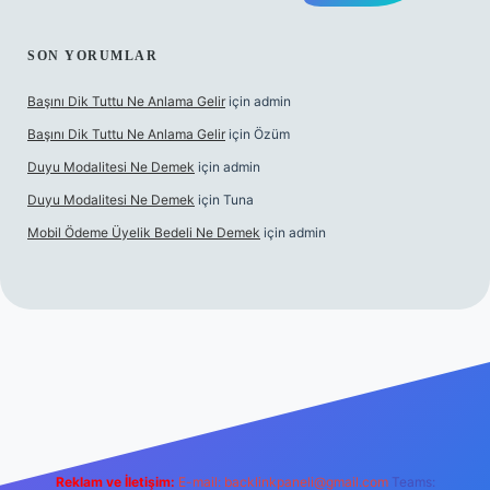
SON YORUMLAR
Başını Dik Tuttu Ne Anlama Gelir
için
admin
Başını Dik Tuttu Ne Anlama Gelir
için
Özüm
Duyu Modalitesi Ne Demek
için
admin
Duyu Modalitesi Ne Demek
için
Tuna
Mobil Ödeme Üyelik Bedeli Ne Demek
için
admin
canlı maç izle
Reklam ve İletişim:
E-mail:
backlinkpaneli@gmail.com
Teams: