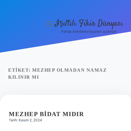
Işıltılı Fikir Dünyası
menüyü
aç
Parlak önerilerle hayatını aydınlat!
Gizlilik Politikası
Hakkımızda
Yasal Uyarı
ETIKET:
MEZHEP OLMADAN NAMAZ
KILINIR MI
MEZHEP BIDAT MIDIR
Tarih: Kasım 2, 2024