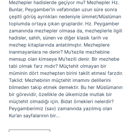
Mezhepler hadislerde geçiyor mu? Mezhepler Hz.
Bunlar, Peygamber’in vefatından uzun süre sonra
çeşitli görüş ayrılıkları nedeniyle ümmet/Müslüman
toplumda ortaya çıkan gruplardır. Hz. Peygamber
zamanında mezhepler olmasa da, mezheplerle ilgili
hadisler, sahih, sünen ve diğer klasik tarih ve
mezhep kitaplarında anlatılmıştır. Mezheplere
inanmayanlara ne denir? Mu’tezile mezhebine
mensup olan kimseye Mu’tezili denir. Bir mezhebe
tabi olmak farz mıdır? Müçtehit olmayan bir
müminin dört mezhepten birini taklit etmesi farzdır.
Taklid: Mezhebinin müçtehit imamını delillerini
bilmeden takip etmek demektir. Bu her Müslümanın
bir görevidir, özellikle de ülkemizde mutlak bir
müçtehit olmadığı için. Bidat örnekleri nelerdir?
Peygamberimiz (sav) zamanında yazılmış olan
Kur’an sayfalarının bir…