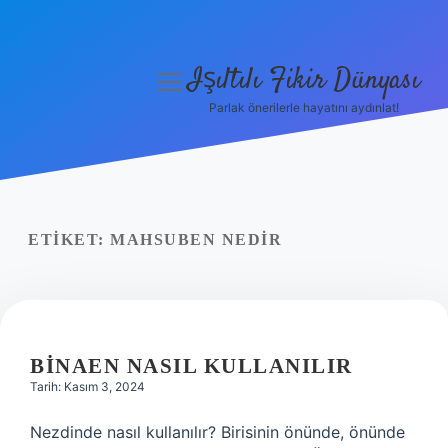
Işıltılı Fikir Dünyası
menüyü
aç
Parlak önerilerle hayatını aydınlat!
Gizlilik Politikası
Hakkımızda
Yasal Uyarı
ETIKET:
MAHSUBEN NEDIR
BINAEN NASIL KULLANILIR
Tarih: Kasım 3, 2024
Nezdinde nasıl kullanılır? Birisinin önünde, önünde