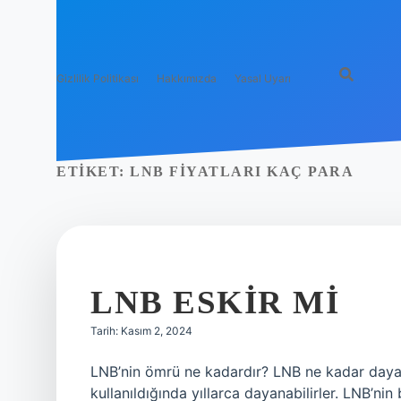
Gizlilik Politikası
Hakkımızda
Yasal Uyarı
ETIKET:
LNB FIYATLARI KAÇ PARA
LNB ESKIR MI
Tarih: Kasım 2, 2024
LNB’nin ömrü ne kadardır? LNB ne kadar dayanı
kullanıldığında yıllarca dayanabilirler. LNB’ni