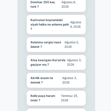
Dominar 250 kaç
Ağustos 6,
tork ?
2026
Kumrunun boynundaki
Ağustos
siyah halka ne anlama gelir
6, 2026
?
Avlanma vergisi nasıl
Ağustos 5,
ödenir ?
2026
Ateş kasırgası Kur’an’da
Ağustos 3,
geçiyor mu ?
2026
Akrilik esaslı ne
Ağustos 3,
demek ?
2026
Kelle paça haram
Temmuz 25,
mıdır ?
2026