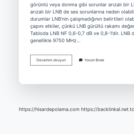
görüntü veya donma gibi sorunlar arızalı bir LN
arızalı bir LNB de ses sorunlarına neden olabil
durumlar LNB’nin çalışmadığının belirtileri olab
çapını etkiler, çünkü LNB gürültü rakamı değer
Tabloda LNB NF 0,6-0,7 dB ve 0,8-1’dir. LNB 
genellikle 9750 MHz…
Lnb
Devamını okuyun
Yorum Bırak
Eskir
Mi
https://hisardepolama.com
https://backlinkal.net.t