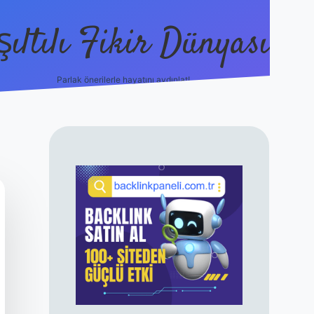
şıltılı Fikir Dünyası
Parlak önerilerle hayatını aydınlat!
ilbet canlı maç 
SIDEBAR