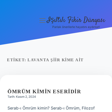
Işıltılı Fikir Dünyası
menüyü
aç
Parlak önerilerle hayatını aydınlat!
Gizlilik Politikası
Hakkımızda
Yasal Uyarı
ETIKET:
LAVANTA ŞIIR KIME AIT
ÖMRÜM KIMIN ESERIDIR
Tarih: Kasım 2, 2024
Serab-ı Ömrüm kimin? Serab-ı Ömrüm, Filozof