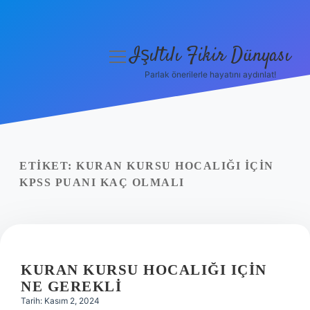
Işıltılı Fikir Dünyası
menüyü
aç
Parlak önerilerle hayatını aydınlat!
Gizlilik Politikası
Hakkımızda
Yasal Uyarı
ETIKET:
KURAN KURSU HOCALIĞI IÇIN
KPSS PUANI KAÇ OLMALI
KURAN KURSU HOCALIĞI IÇIN
NE GEREKLI
Tarih: Kasım 2, 2024