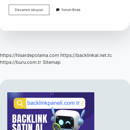
Kuran
Devamını okuyun
Yorum Bırak
Kursu
Hocalığı
Için
Ne
Gerekli
https://hisardepolama.com
https://backlinkal.net.tc
https://buru.com.tr
Sitemap
SIDEBAR