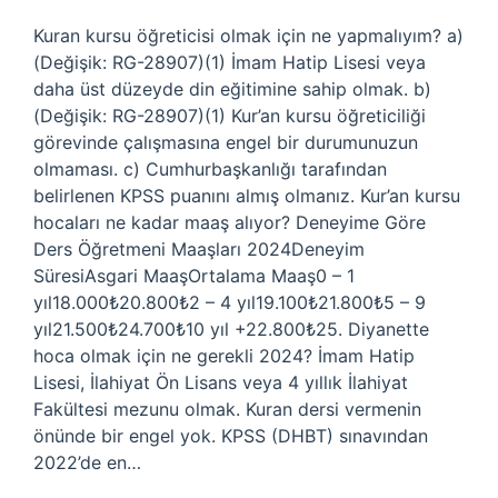
Kuran kursu öğreticisi olmak için ne yapmalıyım? a)
(Değişik: RG-28907)(1) İmam Hatip Lisesi veya
daha üst düzeyde din eğitimine sahip olmak. b)
(Değişik: RG-28907)(1) Kur’an kursu öğreticiliği
görevinde çalışmasına engel bir durumunuzun
olmaması. c) Cumhurbaşkanlığı tarafından
belirlenen KPSS puanını almış olmanız. Kur’an kursu
hocaları ne kadar maaş alıyor? Deneyime Göre
Ders Öğretmeni Maaşları 2024Deneyim
SüresiAsgari MaaşOrtalama Maaş0 – 1
yıl18.000₺20.800₺2 – 4 yıl19.100₺21.800₺5 – 9
yıl21.500₺24.700₺10 yıl +22.800₺25. Diyanette
hoca olmak için ne gerekli 2024? İmam Hatip
Lisesi, İlahiyat Ön Lisans veya 4 yıllık İlahiyat
Fakültesi mezunu olmak. Kuran dersi vermenin
önünde bir engel yok. KPSS (DHBT) sınavından
2022’de en…