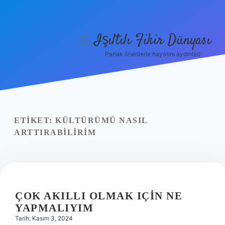
Işıltılı Fikir Dünyası
menüyü
aç
Parlak önerilerle hayatını aydınlat!
Gizlilik Politikası
Hakkımızda
Yasal Uyarı
ETIKET:
KÜLTÜRÜMÜ NASIL
ARTTIRABILIRIM
ÇOK AKILLI OLMAK IÇIN NE
YAPMALIYIM
Tarih: Kasım 3, 2024