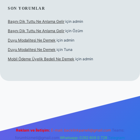
SON YORUMLAR
Başını Dik Tuttu Ne Anlama Gelir
için
admin
Başını Dik Tuttu Ne Anlama Gelir
için
Özüm
Duyu Modalitesi Ne Demek
için
admin
Duyu Modalitesi Ne Demek
için
Tuna
Mobil Ödeme Üyelik Bedeli Ne Demek
için
admin
canlı maç izle
Reklam ve İletişim:
E-mail:
backlinkpaneli@gmail.com
Teams:
forumhizmeti@gmail.com
Whatsapp: 0262 606 0 726
Telegram: