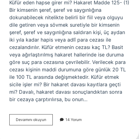
Küfür eden hapse girer mi? Hakaret Madde 125- (1)
Bir kimsenin şeref, şeref ve saygınlığına
dokunabilecek nitelikte belirli bir fiil veya olguyu
dile getiren veya sövmek suretiyle bir kimsenin
şeref, şeref ve saygınlığına saldıran kişi, üç aydan
iki yıla kadar hapis veya adlî para cezası ile
cezalandırılır. Küfür etmenin cezası kaç TL? Basit
veya ağırlaştırılmış hakaret hallerinde ise duruma
göre suç para cezasına çevrilebilir. Verilecek para
cezası kişinin maddi durumuna göre günlük 20 TL
ile 100 TL arasında değişmektedir. Küfür etmek
sicile işler mi? Bir hakaret davası kayıtlara geçti
mi? Davalı, hakaret davası sonuçlandıktan sonra
bir cezaya çarptırılırsa, bu onun…
Küfür
Devamını okuyun
14 Yorum
Eden
Biri
Ceza