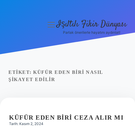
Işıltılı Fikir Dünyası
menüyü
aç
Parlak önerilerle hayatını aydınlat!
Gizlilik Politikası
Hakkımızda
Yasal Uyarı
ETIKET:
KÜFÜR EDEN BIRI NASIL
ŞIKAYET EDILIR
KÜFÜR EDEN BIRI CEZA ALIR MI
Tarih: Kasım 2, 2024