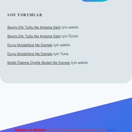
SON YORUMLAR
Başını Dik Tuttu Ne Anlama Gelir
için
admin
Başını Dik Tuttu Ne Anlama Gelir
için
Özüm
Duyu Modalitesi Ne Demek
için
admin
Duyu Modalitesi Ne Demek
için
Tuna
Mobil Ödeme Üyelik Bedeli Ne Demek
için
admin
canlı maç izle
Reklam ve İletişim:
E-mail:
backlinkpaneli@gmail.com
Teams: