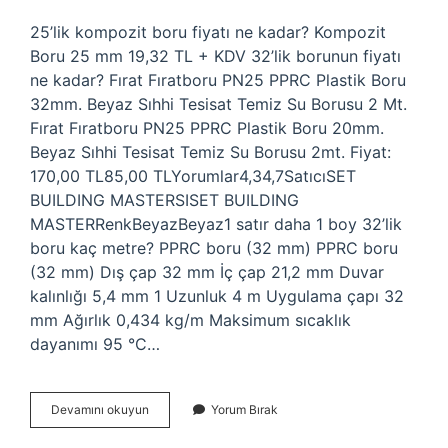
25’lik kompozit boru fiyatı ne kadar? Kompozit
Boru 25 mm 19,32 TL + KDV 32’lik borunun fiyatı
ne kadar? Fırat Fıratboru PN25 PPRC Plastik Boru
32mm. Beyaz Sıhhi Tesisat Temiz Su Borusu 2 Mt.
Fırat Fıratboru PN25 PPRC Plastik Boru 20mm.
Beyaz Sıhhi Tesisat Temiz Su Borusu 2mt. Fiyat:
170,00 TL85,00 TLYorumlar4,34,7SatıcıSET
BUILDING MASTERSISET BUILDING
MASTERRenkBeyazBeyaz1 satır daha 1 boy 32’lik
boru kaç metre? PPRC boru (32 mm) PPRC boru
(32 mm) Dış çap 32 mm İç çap 21,2 mm Duvar
kalınlığı 5,4 mm 1 Uzunluk 4 m Uygulama çapı 32
mm Ağırlık 0,434 kg/m Maksimum sıcaklık
dayanımı 95 °C…
32
Devamını okuyun
Yorum Bırak
Lik
Kompozit