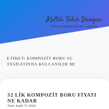
Işıltılı Fikir Dünyası
menüyü
aç
Parlak önerilerle hayatını aydınlat!
Gizlilik Politikası
Hakkımızda
Yasal Uyarı
ETIKET:
KOMPOZIT BORU SU
TESISATINDA KULLANILIR MI
32 LIK KOMPOZIT BORU FIYATI
NE KADAR
Tarih: Aralık 17, 2024