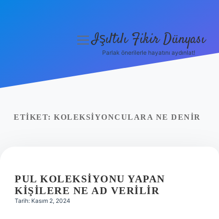
Işıltılı Fikir Dünyası
menüyü
aç
Parlak önerilerle hayatını aydınlat!
Gizlilik Politikası
Hakkımızda
Yasal Uyarı
ETIKET:
KOLEKSIYONCULARA NE DENIR
PUL KOLEKSIYONU YAPAN
KIŞILERE NE AD VERILIR
Tarih: Kasım 2, 2024