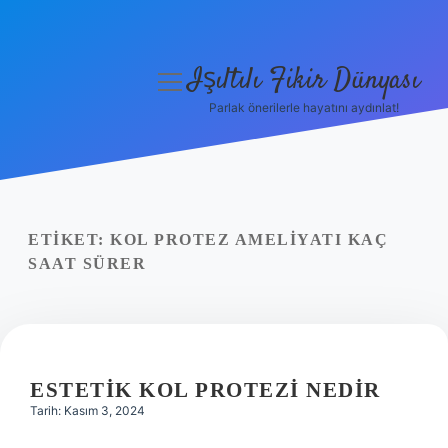
Işıltılı Fikir Dünyası
menüyü
aç
Parlak önerilerle hayatını aydınlat!
Gizlilik Politikası
Hakkımızda
Yasal Uyarı
ETIKET:
KOL PROTEZ AMELIYATI KAÇ
SAAT SÜRER
ESTETIK KOL PROTEZI NEDIR
Tarih: Kasım 3, 2024