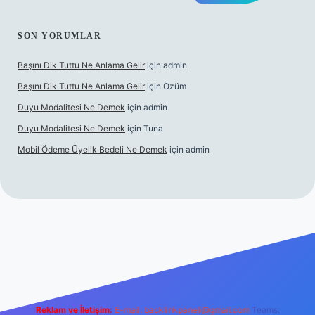
SON YORUMLAR
Başını Dik Tuttu Ne Anlama Gelir
için
admin
Başını Dik Tuttu Ne Anlama Gelir
için
Özüm
Duyu Modalitesi Ne Demek
için
admin
Duyu Modalitesi Ne Demek
için
Tuna
Mobil Ödeme Üyelik Bedeli Ne Demek
için
admin
canlı maç izle
Reklam ve İletişim:
E-mail:
backlinkpaneli@gmail.com
Teams: