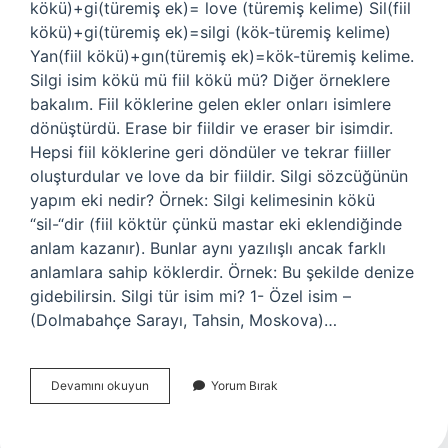
kökü)+gi(türemiş ek)= love (türemiş kelime) Sil(fiil
kökü)+gi(türemiş ek)=silgi (kök-türemiş kelime)
Yan(fiil kökü)+gın(türemiş ek)=kök-türemiş kelime.
Silgi isim kökü mü fiil kökü mü? Diğer örneklere
bakalım. Fiil köklerine gelen ekler onları isimlere
dönüştürdü. Erase bir fiildir ve eraser bir isimdir.
Hepsi fiil köklerine geri döndüler ve tekrar fiiller
oluşturdular ve love da bir fiildir. Silgi sözcüğünün
yapım eki nedir? Örnek: Silgi kelimesinin kökü
“sil-“dir (fiil köktür çünkü mastar eki eklendiğinde
anlam kazanır). Bunlar aynı yazılışlı ancak farklı
anlamlara sahip köklerdir. Örnek: Bu şekilde denize
gidebilirsin. Silgi tür isim mi? 1- Özel isim –
(Dolmabahçe Sarayı, Tahsin, Moskova)…
Silgi
Devamını okuyun
Yorum Bırak
Nasıl
Bir
Kelimedir