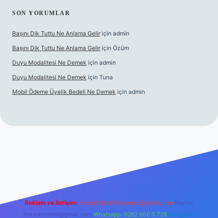
SON YORUMLAR
Başını Dik Tuttu Ne Anlama Gelir
için
admin
Başını Dik Tuttu Ne Anlama Gelir
için
Özüm
Duyu Modalitesi Ne Demek
için
admin
Duyu Modalitesi Ne Demek
için
Tuna
Mobil Ödeme Üyelik Bedeli Ne Demek
için
admin
canlı maç izle
Reklam ve İletişim:
E-mail:
backlinkpaneli@gmail.com
Teams:
forumhizmeti@gmail.com
Whatsapp: 0262 606 0 726
Telegram: