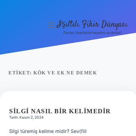
Işıltılı Fikir Dünyası
menüyü
aç
Parlak önerilerle hayatını aydınlat!
Gizlilik Politikası
Hakkımızda
Yasal Uyarı
ETIKET:
KÖK VE EK NE DEMEK
SILGI NASIL BIR KELIMEDIR
Tarih: Kasım 2, 2024
Silgi türemiş kelime midir? Sev(fiil