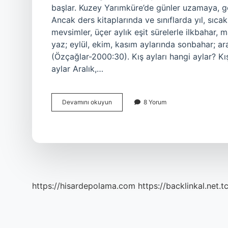
başlar. Kuzey Yarımküre’de günler uzamaya, ge
Ancak ders kitaplarında ve sınıflarda yıl, sıc
mevsimler, üçer aylık eşit sürelerle ilkbahar,
yaz; eylül, ekim, kasım aylarında sonbahar; ar
(Özçağlar-2000:30). Kış ayları hangi aylar? K
aylar Aralık,…
Aralık
Devamını okuyun
8 Yorum
Ayı
Hangi
Mevsime
Ait
https://hisardepolama.com
https://backlinkal.net.t