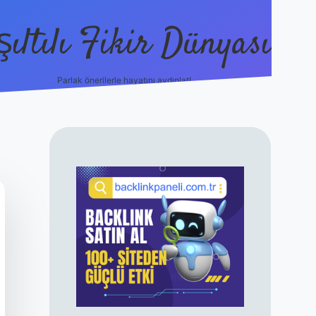
şıltılı Fikir Dünyası
Parlak önerilerle hayatını aydınlat!
ilbet canlı maç 
SIDEBAR