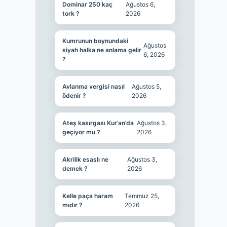
Dominar 250 kaç
Ağustos 6,
tork ?
2026
Kumrunun boynundaki
Ağustos
siyah halka ne anlama gelir
6, 2026
?
Avlanma vergisi nasıl
Ağustos 5,
ödenir ?
2026
Ateş kasırgası Kur’an’da
Ağustos 3,
geçiyor mu ?
2026
Akrilik esaslı ne
Ağustos 3,
demek ?
2026
Kelle paça haram
Temmuz 25,
mıdır ?
2026