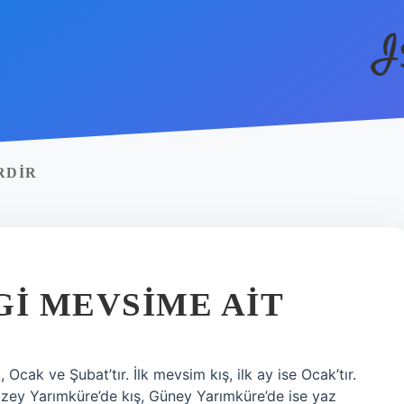
I
RDIR
GI MEVSIME AIT
 Ocak ve Şubat’tır. İlk mevsim kış, ilk ay ise Ocak’tır.
Kuzey Yarımküre’de kış, Güney Yarımküre’de ise yaz