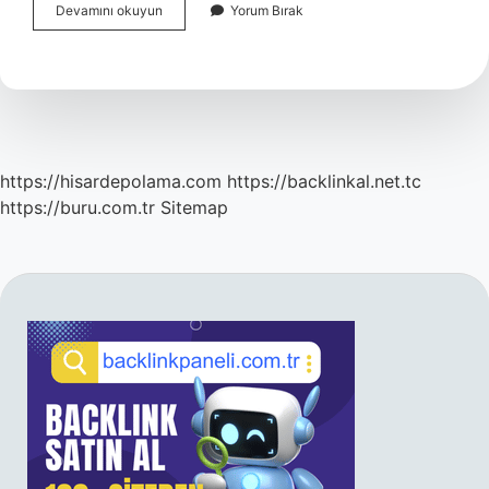
Pınar
Devamını okuyun
Yorum Bırak
Kür
Asılacak
Kadın
Gerçek
Mi
https://hisardepolama.com
https://backlinkal.net.tc
https://buru.com.tr
Sitemap
SIDEBAR