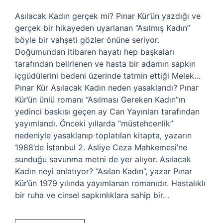
Asılacak Kadın gerçek mi? Pınar Kür’ün yazdığı ve
gerçek bir hikayeden uyarlanan “Asılmış Kadın”
böyle bir vahşeti gözler önüne seriyor.
Doğumundan itibaren hayatı hep başkaları
tarafından belirlenen ve hasta bir adamın sapkın
içgüdülerini bedeni üzerinde tatmin ettiği Melek…
Pınar Kür Asılacak Kadın neden yasaklandı? Pınar
Kür’ün ünlü romanı “Asılması Gereken Kadın”ın
yedinci baskısı geçen ay Can Yayınları tarafından
yayımlandı. Önceki yıllarda “müstehcenlik”
nedeniyle yasaklanıp toplatılan kitapta, yazarın
1988’de İstanbul 2. Asliye Ceza Mahkemesi’ne
sunduğu savunma metni de yer alıyor. Asılacak
Kadın neyi anlatıyor? “Asılan Kadın”, yazar Pınar
Kür’ün 1979 yılında yayımlanan romanıdır. Hastalıklı
bir ruha ve cinsel sapkınlıklara sahip bir…