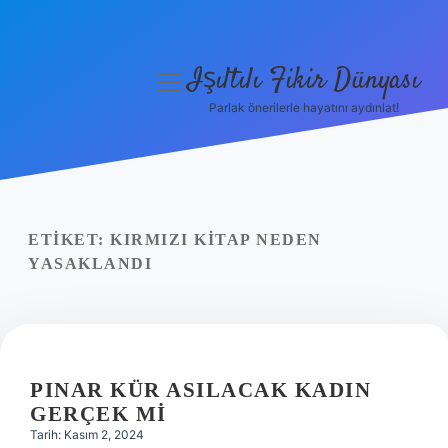
Işıltılı Fikir Dünyası
menüyü
aç
Parlak önerilerle hayatını aydınlat!
Gizlilik Politikası
Hakkımızda
Yasal Uyarı
ETIKET:
KIRMIZI KITAP NEDEN
YASAKLANDI
PINAR KÜR ASILACAK KADIN
GERÇEK MI
Tarih: Kasım 2, 2024