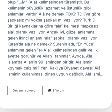
olup “عَلَى” (Ala) kelimesinden türemiştir. Bu
kelimenin büyüklük, azamet ve üstünlük gibi
anlamları vardır. Âlâ ne demek TDK? TDK’ya göre
şapkasız mı yoksa şapkalı mı yazılıyor? Türk Dil
Birliği kaynaklarına göre “ala” kelimesi “şapkasız
ala” olarak yazılıyor. Ancak iyi, güzel anlamına
gelen ikinci anlamı “ala” şapkalı olarak yazılıyor.
Kuran’da ala ne demek? Surenin adı, “En Yüce”
anlamına gelen “el-A’la” kelimesinden gelir ve ilk
ayette görünür ve Allah’ı tanımlar. Ayrıca, A’la
İslam’da Allah’ın 99 isminden biridir. Ala ismini
koymak caiz mi? Yeni Rakı’ya Diyanet davası: Âlâ
isminin kullanılması dinen uygun değildir. Âlâ ismi…
Âlaa
Devamını okuyun
8 Yorum
Ne
Demek