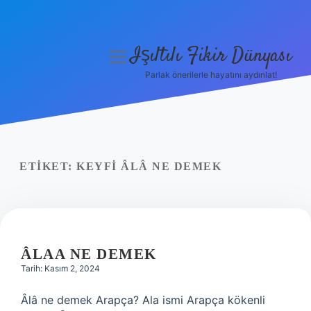
Işıltılı Fikir Dünyası
menüyü
aç
Parlak önerilerle hayatını aydınlat!
Gizlilik Politikası
Hakkımızda
Yasal Uyarı
ETIKET:
KEYFI ÂLÂ NE DEMEK
ÂLAA NE DEMEK
Tarih: Kasım 2, 2024
Âlâ ne demek Arapça? Ala ismi Arapça kökenli