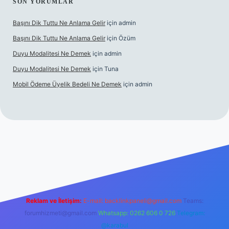
SON YORUMLAR
Başını Dik Tuttu Ne Anlama Gelir
için
admin
Başını Dik Tuttu Ne Anlama Gelir
için
Özüm
Duyu Modalitesi Ne Demek
için
admin
Duyu Modalitesi Ne Demek
için
Tuna
Mobil Ödeme Üyelik Bedeli Ne Demek
için
admin
canlı maç izle
Reklam ve İletişim:
E-mail:
backlinkpaneli@gmail.com
Teams:
forumhizmeti@gmail.com
Whatsapp: 0262 606 0 726
Telegram:
@karabul