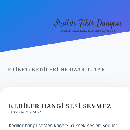
Işıltılı Fikir Dünyası
menüyü
aç
Parlak önerilerle hayatını aydınlat!
Gizlilik Politikası
Hakkımızda
Yasal Uyarı
ETIKET:
KEDILERI NE UZAK TUTAR
KEDILER HANGI SESI SEVMEZ
Tarih: Kasım 2, 2024
Kediler hangi sesten kaçar? Yüksek sesler: Kediler