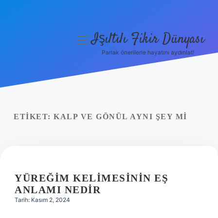
Işıltılı Fikir Dünyası
menüyü
aç
Parlak önerilerle hayatını aydınlat!
Gizlilik Politikası
Hakkımızda
Yasal Uyarı
ETIKET:
KALP VE GÖNÜL AYNI ŞEY MI
YÜREĞIM KELIMESININ EŞ
ANLAMI NEDIR
Tarih: Kasım 2, 2024