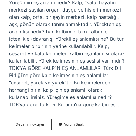
Yüreğimin eş anlamı nedir? Kalp, “kalp, hayatın
merkezi sayılan organ, duygu ve hislerin merkezi
olan kalp, orta, bir şeyin merkezi, kalp hastalığı,
aşk, gönül” olarak tanımlanmaktadır. Yürekten eş
anlamlısı nedir? tüm kalbimle, tüm kalbimle,
içtenlikle (davranış) Yürekli eş anlamlısı ne? Bu tür
kelimeler birbirinin yerine kullanılabilir. Kalp,
cesaret ve kalp kelimeleri kalbin eşanlamlısı olarak
kullanılabilir. Yürek kelimesinin eş seslisi var mıdır?
TDK’YA GÖRE KALP’İN EŞ ANLAMLILARI Türk Dil
Birliği’ne göre kalp kelimesinin eş anlamlıları
“cesaret, yürek ve yürek”tir. Bu kelimelerden
herhangi birini kalp için eş anlamlı olarak
kullanabilirsiniz. Yüreğime eş anlamlısı nedir?
TDK’ya göre Türk Dil Kurumu’na göre kalbin eş…
Yüreğim
Devamını okuyun
Yorum Bırak
Kelimesinin
Eş