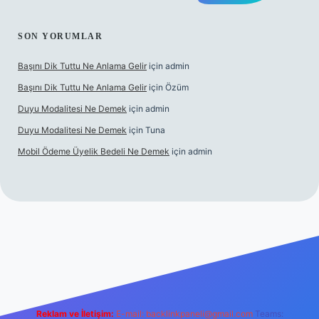
SON YORUMLAR
Başını Dik Tuttu Ne Anlama Gelir
için
admin
Başını Dik Tuttu Ne Anlama Gelir
için
Özüm
Duyu Modalitesi Ne Demek
için
admin
Duyu Modalitesi Ne Demek
için
Tuna
Mobil Ödeme Üyelik Bedeli Ne Demek
için
admin
canlı maç izle
Reklam ve İletişim:
E-mail:
backlinkpaneli@gmail.com
Teams: